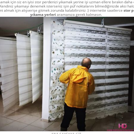
mak için siz en iyisi stor perdenizi yıkamak yerine işi uzman ellere bırakın daha 
 Kendiniz yıkamayı denemek isterseniz işin püf noktalarını bilmediğinizde aksi hald
ni almak için alışverişe gitmek zorunda kalabilirsiniz :) internette saatlerce
stor 
yıkama yerleri
aramanıza gerek kalmasın.