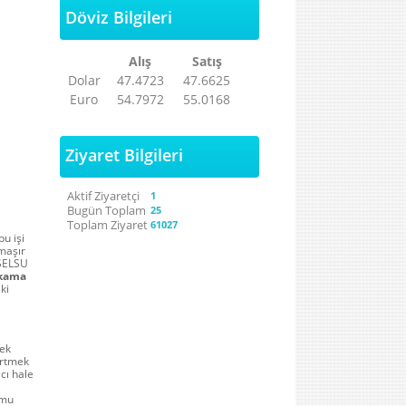
Döviz Bilgileri
Alış
Satış
Dolar
47.4723
47.6625
Euro
54.7972
55.0168
Ziyaret Bilgileri
Aktif Ziyaretçi
1
Bugün Toplam
25
Toplam Ziyaret
61027
u işi
amaşır
 SELSU
kama
ki
mek
lirtmek
cı hale
umu