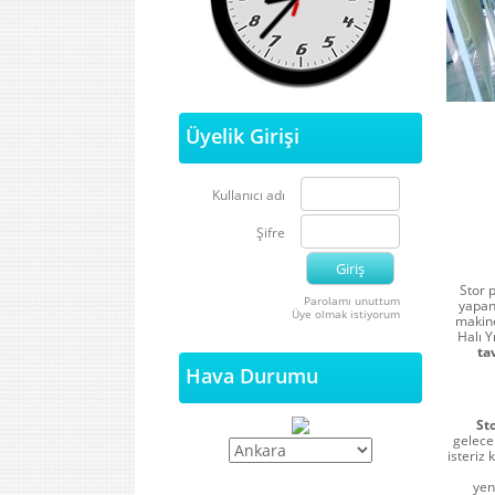
Üyelik Girişi
Kullanıcı adı
Şifre
Stor 
Parolamı unuttum
yapan 
Üye olmak istiyorum
makine
Halı Y
ta
Hava Durumu
St
gelece
isteriz
yen