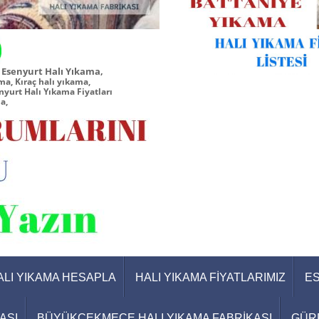
Esenyurt Halı Yıkama,
a, Kıraç halı yıkama,
nyurt Halı Yıkama Fiyatları
ma,
ALI YIKAMA HESAPLA
HALI YIKAMA FİYATLARIMIZ
ES
ASI
BÜYÜKÇEKMECE HALI YIKAMA FABRİKASI
GÜRP