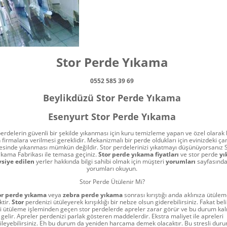
Stor Perde Yıkama
0552 585 39 69
Beylikdüzü Stor Perde Yıkama
Esenyurt Stor Perde Yıkama
perdelerin güvenli bir şekilde yıkanması için kuru temizleme yapan ve özel olarak b
firmalara verilmesi gereklidir. Mekanizmalı bir perde oldukları için evinizdeki ç
sinde yıkanması mümkün değildir. Stor perdelerinizi yıkatmayı düşünüyorsanız
ıkama Fabrikası ile temasa geçiniz.
Stor perde yıkama fiyatları
ve stor perde
yı
vsiye edilen
yerler hakkında bilgi sahibi olmak için müşteri
yorumları
sayfasında
yorumları okuyun.
Stor Perde Ütülenir Mi?
or perde yıkama
veya
zebra perde yıkama
sonrası kırıştığı anda aklınıza ütüle
ktir.
Stor
perdenizi ütüleyerek kırışıklığı bir nebze olsun giderebilirsiniz. Fakat be
 ki ütüleme işleminden geçen stor perdelerde apreler zarar görür ve bu durum kalı
gelir. Apreler perdenizi parlak gösteren maddelerdir. Ekstra maliyet ile apreleri
ileyebilirsiniz. Eh bu durum da yeniden harcama demek olacaktır. Bu stresli dur