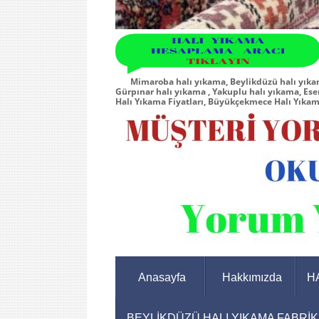
Mimaroba halı yıkama, Beylikdüzü halı yıkam
Gürpınar halı yıkama , Yakuplu halı yıkama, Ese
Halı Yıkama Fiyatları, Büyükçekmece Halı Yıka
Anasayfa
Hakkımızda
H
BEYLİKDÜZÜ HALI YIKAMA FABRİK