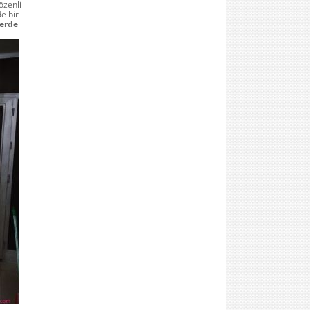
özenli
e bir
perde