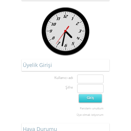
Üyelik Girişi
Kullanıcı adı
Şifre
Parolamı unuttum
Üye olmak istiyorum
Hava Durumu